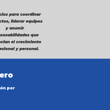
cios para coordinar
tos, liderar equipos
y asumir
onsabilidades que
cian el crecimiento
esional y personal.
nero
ión por