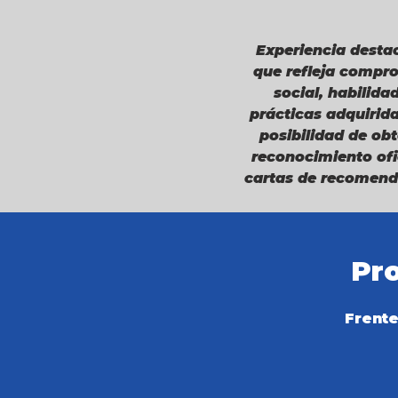
Experiencia desta
que refleja compr
social, habilida
prácticas adquirida
posibilidad de ob
reconocimiento ofi
cartas de recomend
Pro
Frente