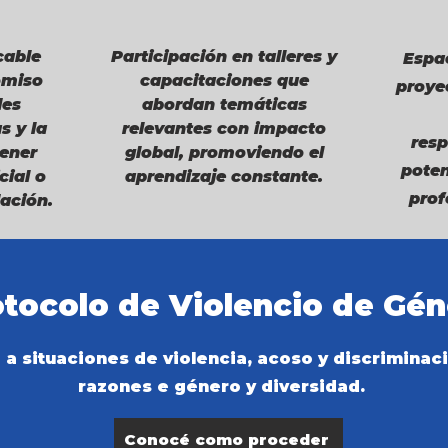
cable
Participación en talleres y
Espa
omiso
capacitaciones que
proyec
des
abordan temáticas
s y la
relevantes con impacto
resp
tener
global, promoviendo el
poten
cial o
aprendizaje constante.
prof
ación.
tocolo de Violencio de Gé
 a situaciones de violencia, acoso y discriminac
razones e género y diversidad.
Conocé como proceder