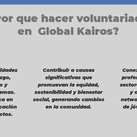
or que hacer voluntaria
en Global Kairos?
lidades
Contribuir a causas
Conex
zgo,
significativas que
profe
o y
promuevan la equidad,
sector
lemas.
sostenibilidad y bienestar
y 
ca en
social, generando cambios
netwo
cación
en la comunidad.
de jó
ctos.