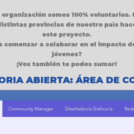
 organización somos 100% voluntarios. 
istintas provincias de nuestro paìs ha
este proyecto.
a comenzar a colaborar en el impacto d
jóvenes?
¡Vos también te podes sumar!
RIA ABIERTA: ÁREA DE 
Community Manager
Diseñador/a Gráfico/a
Reda